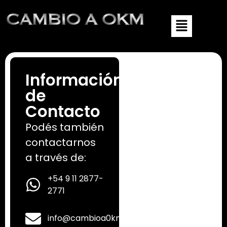
Información
de
Contacto
Podés también
contactarnos
a través de:
+54 9 11 2877-
2771
info@cambioa0km.com