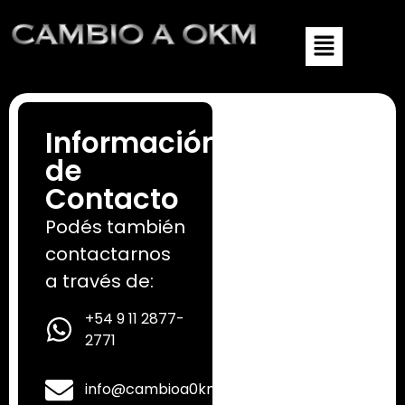
Información
de
Contacto
Podés también
contactarnos
a través de:
+54 9 11 2877-
2771
info@cambioa0km.com