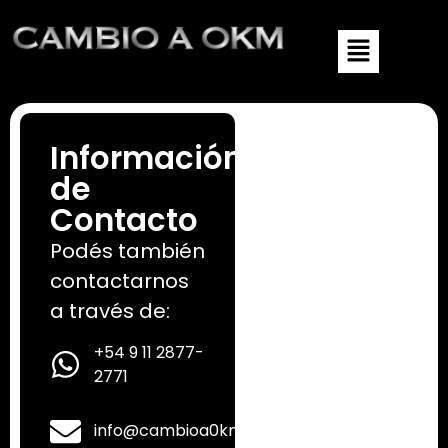
Información
de
Contacto
Podés también
contactarnos
a través de:
+54 9 11 2877-
2771
info@cambioa0km.com